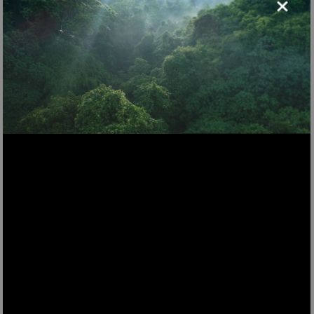
×
mini picadora eléctrica de
alimentos
¡Disfruta de la practicidad de la mini picadora eléctrica
LEO8!
LEO8
49,00 €
Características
AÑADIR A LA CESTA