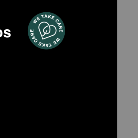
os
FO30
 sobremesa 30 L