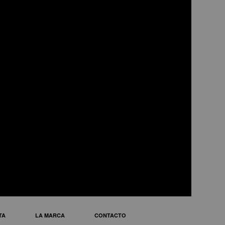
FO45
eléctrico potente
TA
LA MARCA
CONTACTO