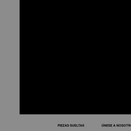
FO42
mini horno 42 l
PIEZAS SUELTAS
ÚNESE A NOSOTR