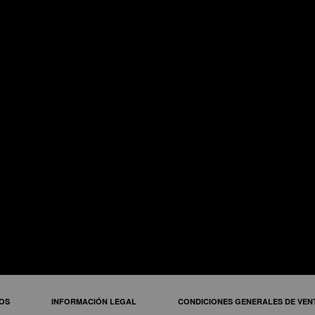
itros
Horno 
SÍGANOS EN
OS
INFORMACIÓN LEGAL
CONDICIONES GENERALES DE VEN