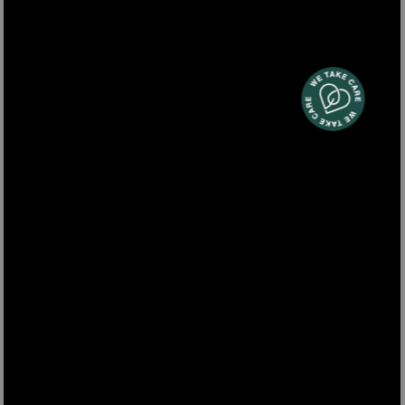
SRB80
máquina para hacer helados 2L