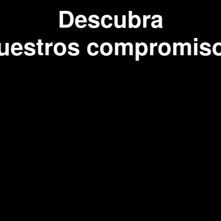
Descubra
uestros compromis
arne
cortaf