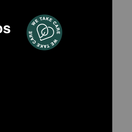
os
MSX300
iambres eléctrica