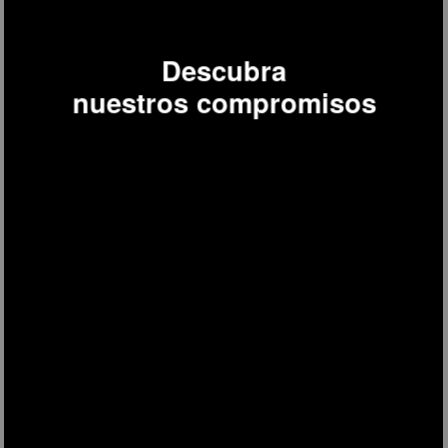
Descubra
nuestros compromisos