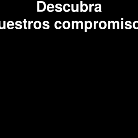
Descubra
uestros compromis