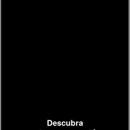
Descubra