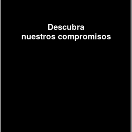
Descubra
nuestros compromisos