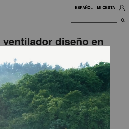
ESPAÑOL
MI CESTA
ventilador diseño en
metal cromado
×
JOE30
El ventilador de suelo industrial JOE30 de H.Koenig tienen un
diseño cromado y moderno perfecto para cualquier vivienda o
espacio que dispongas.
Disfrutar de aire fresco nunca había sido tan fácil porque gracias a
su potencia de 100 W y a su diámetro de 40 cm, el ventilador de
suelo JOE30 es potente y eficiente, siendo capaz de enfriar
espacios grandes en pocos segundos. Además, es muy silencioso
teniendo un nivel de ruido de 65.14 dB, por lo que podrás utilizarlo
a cualquier hora del día y de la noche. Su exterior hacer que el
ventilador sea seguro para niños y animales de compañía.
¡Coloca el ventilador en el espacio y ángulo perfecto para disfrutar
de espacios frescos todo el verano