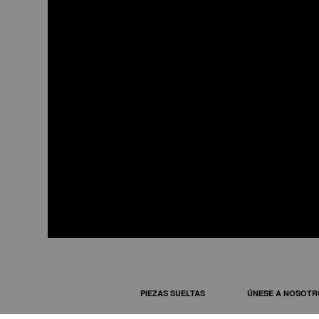
JOE48
ventilador diseño en metal c
PIEZAS SUELTAS
ÚNESE A NOSOTR