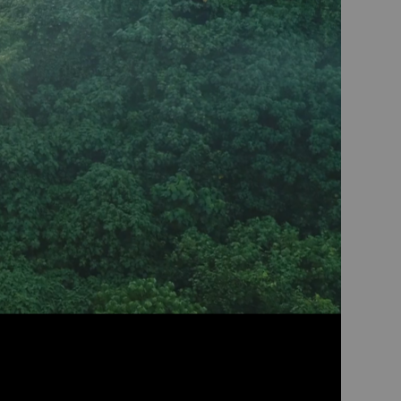
119,00 €
Agotado
Dónde encontrar este producto
Características
Características:
Diseño de metal cromado
Diámetro: 40 cm
Nivel de ruido 65.14 dB
3 velocidades de ventilación
3 aspas de metal
Ajuste del ángulo de inclinación
Pies antideslizantes
Potencia: 100 W