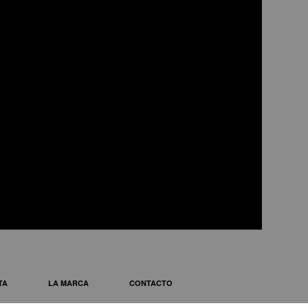
JOE50 BLANCO
 de diseño retro en metal
TA
LA MARCA
CONTACTO