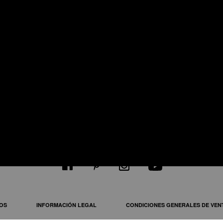
JOE32
romado
ventilador diseño en metal cromado
ventilador
SÍGANOS EN
OS
INFORMACIÓN LEGAL
CONDICIONES GENERALES DE VEN